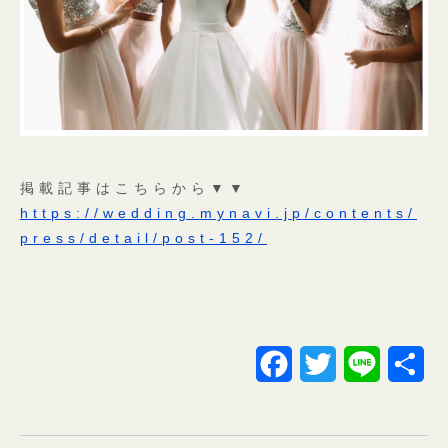
掲載記事はこちらから▼▼
https://wedding.mynavi.jp/contents/
press/detail/post-152/
F
T
L
共
a
w
i
有
c
i
n