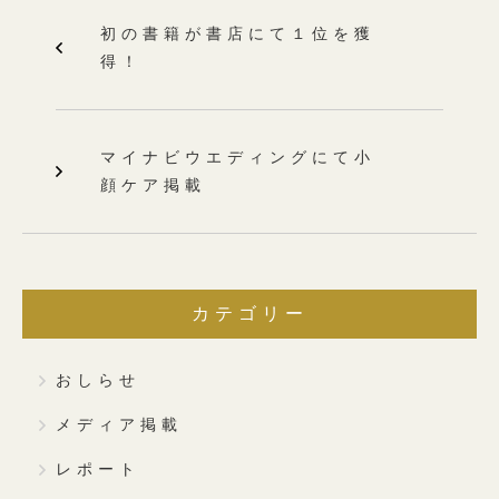
e
t
e
初の書籍が書店にて１位を獲
得！
b
t
o
e
o
r
マイナビウエディングにて小
顔ケア掲載
k
カテゴリー
おしらせ
メディア掲載
レポート